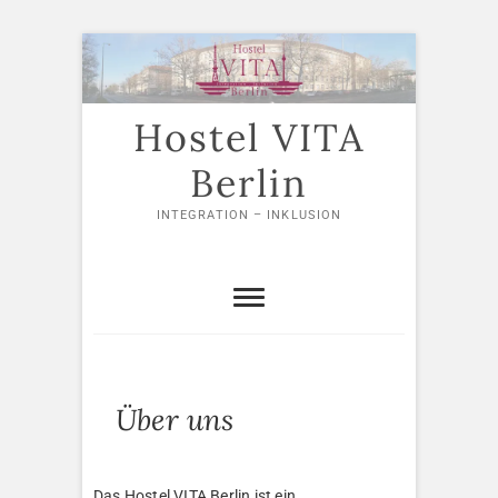
Skip
to
content
Hostel VITA
Berlin
INTEGRATION – INKLUSION
Über uns
Das Hostel VITA Berlin ist ein